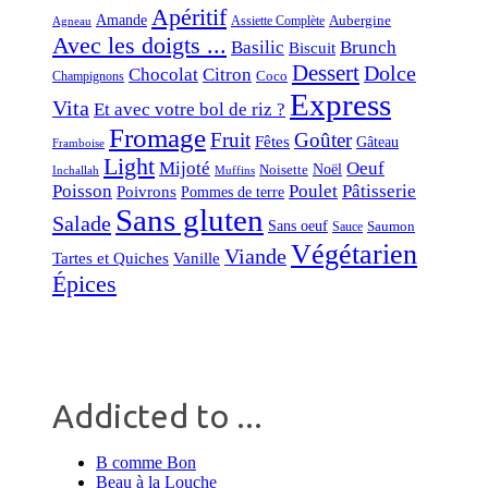
Apéritif
Amande
Aubergine
Assiette Complète
Agneau
Avec les doigts ...
Basilic
Brunch
Biscuit
Dessert
Dolce
Chocolat
Citron
Coco
Champignons
Express
Vita
Et avec votre bol de riz ?
Fromage
Fruit
Goûter
Fêtes
Gâteau
Framboise
Light
Mijoté
Oeuf
Noël
Noisette
Inchallah
Muffins
Poisson
Poulet
Pâtisserie
Poivrons
Pommes de terre
Sans gluten
Salade
Sans oeuf
Saumon
Sauce
Végétarien
Viande
Tartes et Quiches
Vanille
Épices
Addicted to ...
B comme Bon
Beau à la Louche