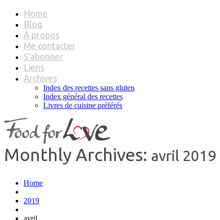
Home
Blog
À propos
Me contacter
S’abonner
Liens
Archives
Index des recettes sans gluten
Index général des recettes
Livres de cuisine préférés
Monthly Archives:
avril 2019
Home
2019
avril