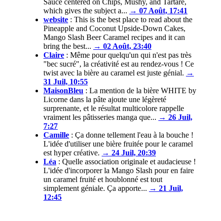
Sauce centered on Chips, Mushy, and Tartare,
which gives the subject a...
→ 07 Août, 17:41
website
:
This is the best place to read about the
Pineapple and Coconut Upside-Down Cakes,
Mango Slash Beer Caramel recipes and it can
bring the best...
→ 02 Août, 23:40
Claire
:
Même pour quelqu'un qui n'est pas très
"bec sucré", la créativité est au rendez-vous ! Ce
twist avec la bière au caramel est juste génial.
→
31 Juil, 10:55
MaisonBleu
:
La mention de la bière WHITE by
Licorne dans la pâte ajoute une légèreté
surprenante, et le résultat multicolore rappelle
vraiment les pâtisseries manga que...
→ 26 Juil,
7:27
Camille
:
Ça donne tellement l'eau à la bouche !
L'idée d'utiliser une bière fruitée pour le caramel
est hyper créative.
→ 24 Juil, 20:39
Léa
:
Quelle association originale et audacieuse !
L'idée d'incorporer la Mango Slash pour en faire
un caramel fruité et houblonné est tout
simplement géniale. Ça apporte...
→ 21 Juil,
12:45