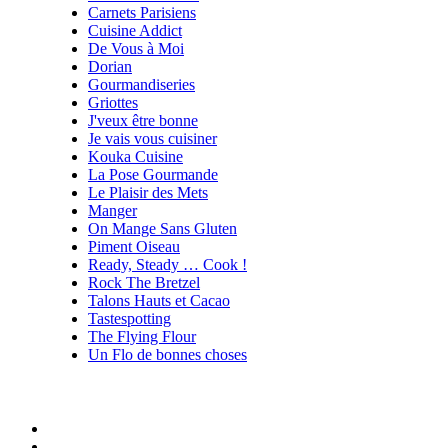
Carnets Parisiens
Cuisine Addict
De Vous à Moi
Dorian
Gourmandiseries
Griottes
J'veux être bonne
Je vais vous cuisiner
Kouka Cuisine
La Pose Gourmande
Le Plaisir des Mets
Manger
On Mange Sans Gluten
Piment Oiseau
Ready, Steady … Cook !
Rock The Bretzel
Talons Hauts et Cacao
Tastespotting
The Flying Flour
Un Flo de bonnes choses