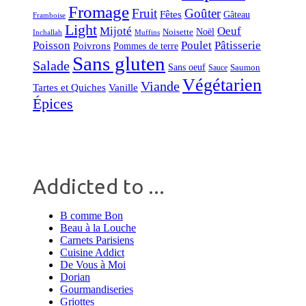
Fromage
Fruit
Goûter
Fêtes
Gâteau
Framboise
Light
Mijoté
Oeuf
Noël
Noisette
Inchallah
Muffins
Poisson
Poulet
Pâtisserie
Poivrons
Pommes de terre
Sans gluten
Salade
Sans oeuf
Saumon
Sauce
Végétarien
Viande
Tartes et Quiches
Vanille
Épices
Addicted to ...
B comme Bon
Beau à la Louche
Carnets Parisiens
Cuisine Addict
De Vous à Moi
Dorian
Gourmandiseries
Griottes