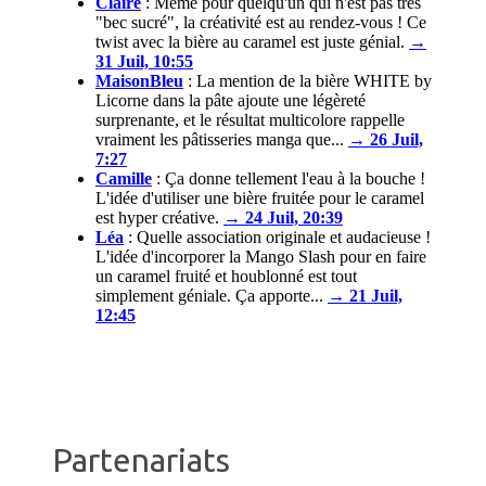
Claire
:
Même pour quelqu'un qui n'est pas très
"bec sucré", la créativité est au rendez-vous ! Ce
twist avec la bière au caramel est juste génial.
→
31 Juil, 10:55
MaisonBleu
:
La mention de la bière WHITE by
Licorne dans la pâte ajoute une légèreté
surprenante, et le résultat multicolore rappelle
vraiment les pâtisseries manga que...
→ 26 Juil,
7:27
Camille
:
Ça donne tellement l'eau à la bouche !
L'idée d'utiliser une bière fruitée pour le caramel
est hyper créative.
→ 24 Juil, 20:39
Léa
:
Quelle association originale et audacieuse !
L'idée d'incorporer la Mango Slash pour en faire
un caramel fruité et houblonné est tout
simplement géniale. Ça apporte...
→ 21 Juil,
12:45
Partenariats