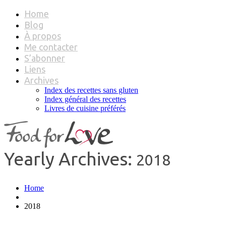
Home
Blog
À propos
Me contacter
S’abonner
Liens
Archives
Index des recettes sans gluten
Index général des recettes
Livres de cuisine préférés
Yearly Archives:
2018
Home
2018