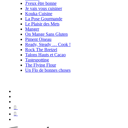
J'veux être bonne
Je vais vous cuisiner
Kouka Cuisine
La Pose Gourmande
Le Plaisir des Mets
Manger
On Mange Sans Gluten
Piment Oiseau
Ready, Steady … Cook !
Rock The Bretzel
Talons Hauts et Cacao
Tastespotting
The Flying Flour
Un Flo de bonnes choses