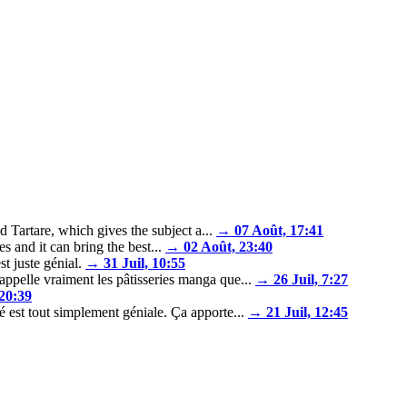
Tartare, which gives the subject a...
→ 07 Août, 17:41
and it can bring the best...
→ 02 Août, 23:40
t juste génial.
→ 31 Juil, 10:55
appelle vraiment les pâtisseries manga que...
→ 26 Juil, 7:27
 20:39
é est tout simplement géniale. Ça apporte...
→ 21 Juil, 12:45