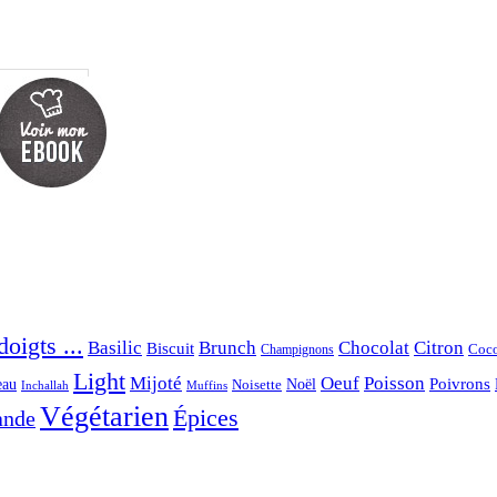
oigts ...
Basilic
Brunch
Chocolat
Citron
Biscuit
Coc
Champignons
Light
Mijoté
Oeuf
Poisson
eau
Noël
Poivrons
Noisette
Inchallah
Muffins
Végétarien
Épices
ande