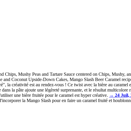
and Chips, Mushy Peas and Tartare Sauce centered on Chips, Mushy, and 
pple and Coconut Upside-Down Cakes, Mango Slash Beer Caramel recipes 
, la créativité est au rendez-vous ! Ce twist avec la bière au caramel es
ns la pâte ajoute une légèreté surprenante, et le résultat multicolore r
utiliser une bière fruitée pour le caramel est hyper créative.
→ 24 Juil,
 d'incorporer la Mango Slash pour en faire un caramel fruité et houblonn