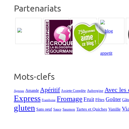
Partenariats
Mots-clefs
Apéritif
Avec les d
Amande
Aubergine
Assiette Complète
Agneau
Express
Fromage
Fruit
Goûter
Fêtes
Gât
Framboise
gluten
Vi
Tartes et Quiches
Vanille
Sans oeuf
Saumon
Sauce