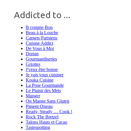
Addicted to ...
B comme Bon
Beau à la Louche
Carnets Parisiens
Cuisine Addict
De Vous à Moi
Dorian
Gourmandiseries
Griottes
J'veux être bonne
Je vais vous cuisiner
Kouka Cuisine
La Pose Gourmande
Le Plaisir des Mets
Manger
On Mange Sans Gluten
Piment Oiseau
Ready, Steady … Cook !
Rock The Bretzel
Talons Hauts et Cacao
Tastespotting