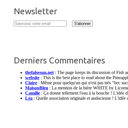
Newsletter
Derniers Commentaires
thefalsesun.net
:
The page keeps its discussion of Fish 
website
:
This is the best place to read about the Pinea
Claire
:
Même pour quelqu'un qui n'est pas très "bec sucré"
MaisonBleu
:
La mention de la bière WHITE by Licorne da
Camille
:
Ça donne tellement l'eau à la bouche ! L'idée d'
Léa
:
Quelle association originale et audacieuse ! L'idée