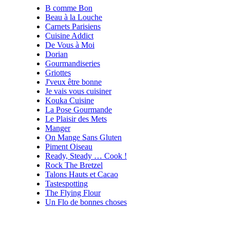
B comme Bon
Beau à la Louche
Carnets Parisiens
Cuisine Addict
De Vous à Moi
Dorian
Gourmandiseries
Griottes
J'veux être bonne
Je vais vous cuisiner
Kouka Cuisine
La Pose Gourmande
Le Plaisir des Mets
Manger
On Mange Sans Gluten
Piment Oiseau
Ready, Steady … Cook !
Rock The Bretzel
Talons Hauts et Cacao
Tastespotting
The Flying Flour
Un Flo de bonnes choses