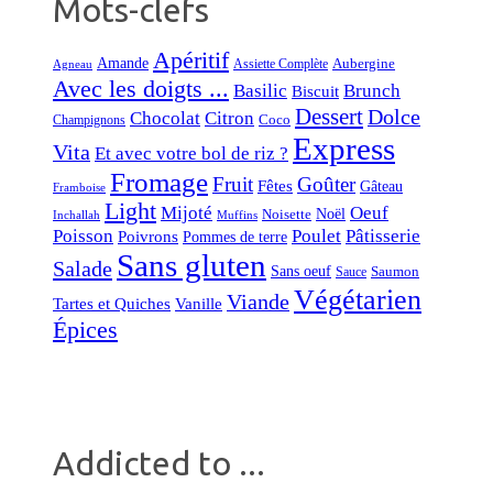
Mots-clefs
Apéritif
Amande
Aubergine
Assiette Complète
Agneau
Avec les doigts ...
Basilic
Brunch
Biscuit
Dessert
Dolce
Chocolat
Citron
Coco
Champignons
Express
Vita
Et avec votre bol de riz ?
Fromage
Fruit
Goûter
Fêtes
Gâteau
Framboise
Light
Mijoté
Oeuf
Noël
Noisette
Inchallah
Muffins
Poisson
Poulet
Pâtisserie
Poivrons
Pommes de terre
Sans gluten
Salade
Sans oeuf
Saumon
Sauce
Végétarien
Viande
Tartes et Quiches
Vanille
Épices
Addicted to ...