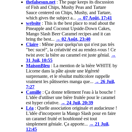
thefalsesun.net
:
The page keeps its discussion
of Fish and Chips, Mushy Peas and Tartare
Sauce centered on Chips, Mushy, and Tartare,
which gives the subject a...
→ 07 Août, 17:41
website
:
This is the best place to read about the
Pineapple and Coconut Upside-Down Cakes,
Mango Slash Beer Caramel recipes and it can
bring the best...
→ 02 Août, 23:40
Claire
:
Même pour quelqu'un qui n'est pas très
"bec sucré", la créativité est au rendez-vous ! Ce
twist avec la bière au caramel est juste génial.
→
31 Juil, 10:55
MaisonBleu
:
La mention de la bière WHITE by
Licorne dans la pâte ajoute une légèreté
surprenante, et le résultat multicolore rappelle
vraiment les pâtisseries manga que...
→ 26 Juil,
7:27
Camille
:
Ça donne tellement l'eau à la bouche !
L'idée d'utiliser une bière fruitée pour le caramel
est hyper créative.
→ 24 Juil, 20:39
Léa
:
Quelle association originale et audacieuse !
L'idée d'incorporer la Mango Slash pour en faire
un caramel fruité et houblonné est tout
simplement géniale. Ça apporte...
→ 21 Juil,
12:45