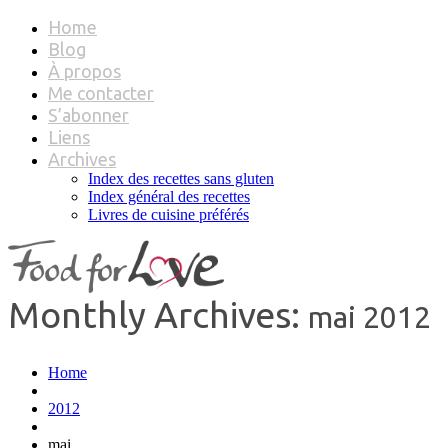
Home
Blog
À propos
Me contacter
S’abonner
Liens
Archives
Index des recettes sans gluten
Index général des recettes
Livres de cuisine préférés
Monthly Archives:
mai 2012
Home
2012
mai