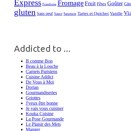
Express
Fromage
Fruit
Goûter
Fêtes
Gât
Framboise
gluten
Vi
Tartes et Quiches
Vanille
Sans oeuf
Saumon
Sauce
Addicted to ...
B comme Bon
Beau à la Louche
Carnets Parisiens
Cuisine Addict
De Vous à Moi
Dorian
Gourmandiseries
Griottes
J'veux être bonne
Je vais vous cuisiner
Kouka Cuisine
La Pose Gourmande
Le Plaisir des Mets
Manger