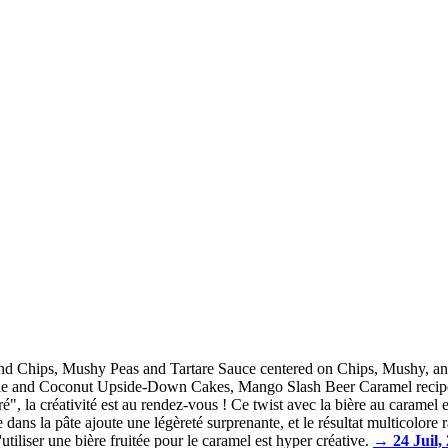
and Chips, Mushy Peas and Tartare Sauce centered on Chips, Mushy, and 
pple and Coconut Upside-Down Cakes, Mango Slash Beer Caramel recipes 
, la créativité est au rendez-vous ! Ce twist avec la bière au caramel es
ns la pâte ajoute une légèreté surprenante, et le résultat multicolore r
utiliser une bière fruitée pour le caramel est hyper créative.
→ 24 Juil,