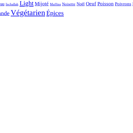
Light
Mijoté
Oeuf
Poisson
eau
Noël
Poivrons
Noisette
Inchallah
Muffins
Végétarien
Épices
ande