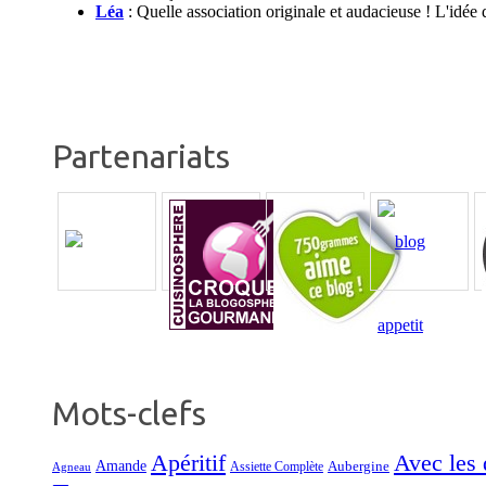
Léa
:
Quelle association originale et audacieuse ! L'idée
Partenariats
Mots-clefs
Apéritif
Avec les d
Amande
Aubergine
Assiette Complète
Agneau