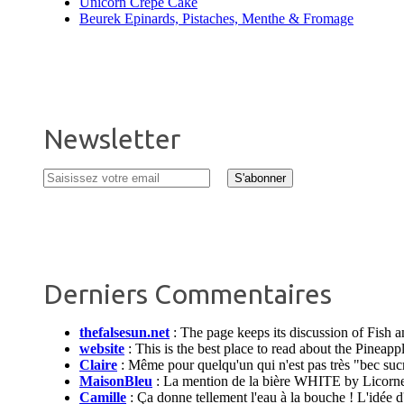
Unicorn Crepe Cake
Beurek Epinards, Pistaches, Menthe & Fromage
Newsletter
Derniers Commentaires
thefalsesun.net
:
The page keeps its discussion of Fish 
website
:
This is the best place to read about the Pinea
Claire
:
Même pour quelqu'un qui n'est pas très "bec sucré"
MaisonBleu
:
La mention de la bière WHITE by Licorne da
Camille
:
Ça donne tellement l'eau à la bouche ! L'idée d'