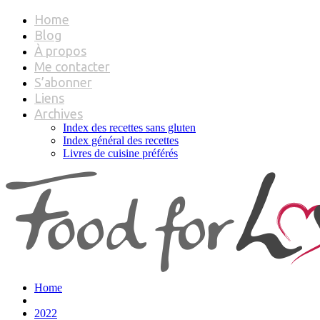
Home
Blog
À propos
Me contacter
S’abonner
Liens
Archives
Index des recettes sans gluten
Index général des recettes
Livres de cuisine préférés
Home
2022