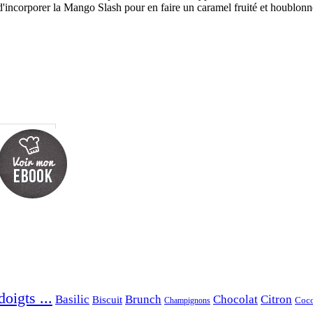
 d'incorporer la Mango Slash pour en faire un caramel fruité et houblonn
oigts ...
Basilic
Brunch
Chocolat
Citron
Biscuit
Coc
Champignons