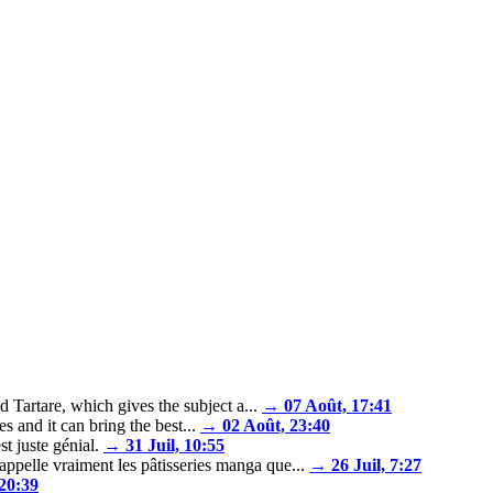
Tartare, which gives the subject a...
→ 07 Août, 17:41
and it can bring the best...
→ 02 Août, 23:40
t juste génial.
→ 31 Juil, 10:55
appelle vraiment les pâtisseries manga que...
→ 26 Juil, 7:27
 20:39