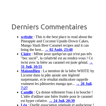
Derniers Commentaires
website
:
This is the best place to read about the
Pineapple and Coconut Upside-Down Cakes,
Mango Slash Beer Caramel recipes and it can
bring the best...
→ 02 Août, 23:40
Claire
:
Même pour quelqu'un qui n'est pas très
"bec sucré", la créativité est au rendez-vous ! Ce
twist avec la bière au caramel est juste génial.
→
31 Juil, 10:55
MaisonBleu
:
La mention de la bière WHITE by
Licorne dans la pâte ajoute une légèreté
surprenante, et le résultat multicolore rappelle
vraiment les pâtisseries manga que...
→ 26 Juil,
7:27
Camille
:
Ça donne tellement l'eau à la bouche !
L'idée d'utiliser une bière fruitée pour le caramel
est hyper créative.
→ 24 Juil, 20:39
Léa
:
Quelle association originale et audacieuse !