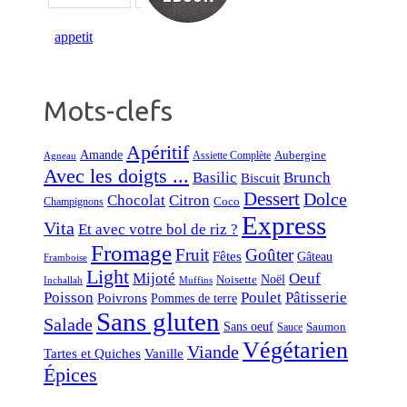
Mots-clefs
Apéritif
Amande
Aubergine
Assiette Complète
Agneau
Avec les doigts ...
Basilic
Brunch
Biscuit
Dessert
Dolce
Chocolat
Citron
Coco
Champignons
Express
Vita
Et avec votre bol de riz ?
Fromage
Fruit
Goûter
Fêtes
Gâteau
Framboise
Light
Mijoté
Oeuf
Noël
Noisette
Inchallah
Muffins
Poisson
Poulet
Pâtisserie
Poivrons
Pommes de terre
Sans gluten
Salade
Sans oeuf
Saumon
Sauce
Végétarien
Viande
Tartes et Quiches
Vanille
Épices