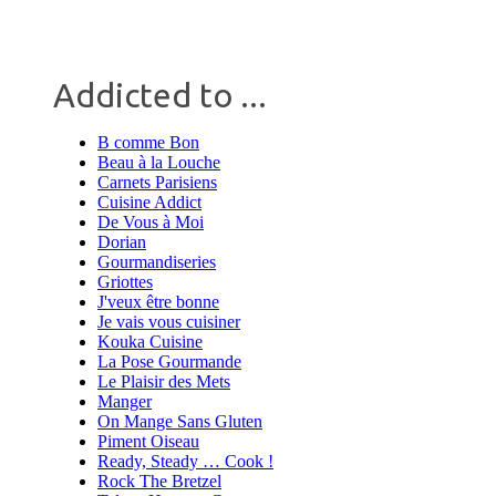
Addicted to ...
B comme Bon
Beau à la Louche
Carnets Parisiens
Cuisine Addict
De Vous à Moi
Dorian
Gourmandiseries
Griottes
J'veux être bonne
Je vais vous cuisiner
Kouka Cuisine
La Pose Gourmande
Le Plaisir des Mets
Manger
On Mange Sans Gluten
Piment Oiseau
Ready, Steady … Cook !
Rock The Bretzel