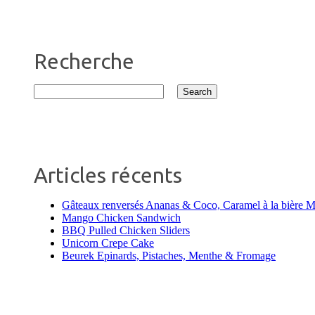
Recherche
Articles récents
Gâteaux renversés Ananas & Coco, Caramel à la bière 
Mango Chicken Sandwich
BBQ Pulled Chicken Sliders
Unicorn Crepe Cake
Beurek Epinards, Pistaches, Menthe & Fromage