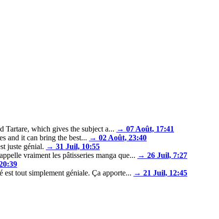
Tartare, which gives the subject a...
→ 07 Août, 17:41
and it can bring the best...
→ 02 Août, 23:40
t juste génial.
→ 31 Juil, 10:55
appelle vraiment les pâtisseries manga que...
→ 26 Juil, 7:27
 20:39
é est tout simplement géniale. Ça apporte...
→ 21 Juil, 12:45