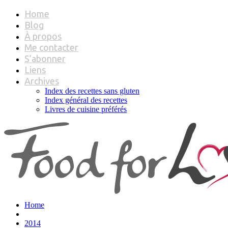
Home
Blog
À propos
Me contacter
S’abonner
Liens
Archives
Index des recettes sans gluten
Index général des recettes
Livres de cuisine préférés
Home
2014