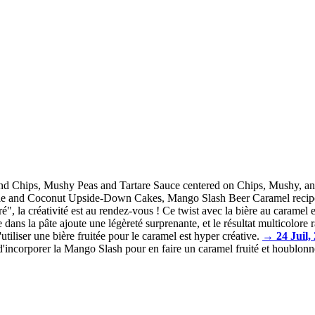
and Chips, Mushy Peas and Tartare Sauce centered on Chips, Mushy, and 
pple and Coconut Upside-Down Cakes, Mango Slash Beer Caramel recipes 
, la créativité est au rendez-vous ! Ce twist avec la bière au caramel es
ns la pâte ajoute une légèreté surprenante, et le résultat multicolore r
utiliser une bière fruitée pour le caramel est hyper créative.
→ 24 Juil,
 d'incorporer la Mango Slash pour en faire un caramel fruité et houblonn