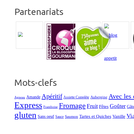
Partenariats
Mots-clefs
Apéritif
Avec les d
Amande
Aubergine
Assiette Complète
Agneau
Express
Fromage
Fruit
Goûter
Fêtes
Gât
Framboise
gluten
Vi
Tartes et Quiches
Vanille
Sans oeuf
Saumon
Sauce