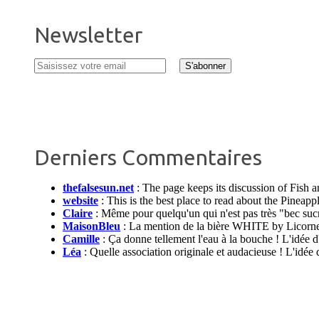
Newsletter
Derniers Commentaires
thefalsesun.net
:
The page keeps its discussion of Fish 
website
:
This is the best place to read about the Pinea
Claire
:
Même pour quelqu'un qui n'est pas très "bec sucré"
MaisonBleu
:
La mention de la bière WHITE by Licorne da
Camille
:
Ça donne tellement l'eau à la bouche ! L'idée d'
Léa
:
Quelle association originale et audacieuse ! L'idée