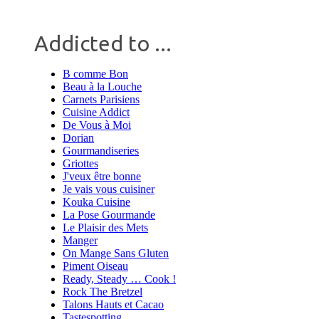
Addicted to ...
B comme Bon
Beau à la Louche
Carnets Parisiens
Cuisine Addict
De Vous à Moi
Dorian
Gourmandiseries
Griottes
J'veux être bonne
Je vais vous cuisiner
Kouka Cuisine
La Pose Gourmande
Le Plaisir des Mets
Manger
On Mange Sans Gluten
Piment Oiseau
Ready, Steady … Cook !
Rock The Bretzel
Talons Hauts et Cacao
Tastespotting