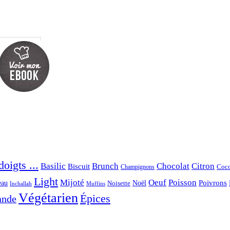
oigts ...
Basilic
Brunch
Chocolat
Citron
Biscuit
Coc
Champignons
Light
Mijoté
Oeuf
Poisson
eau
Noël
Poivrons
Noisette
Inchallah
Muffins
Végétarien
Épices
ande