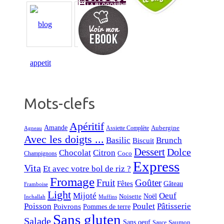
Mots-clefs
Apéritif
Amande
Aubergine
Assiette Complète
Agneau
Avec les doigts ...
Basilic
Brunch
Biscuit
Dessert
Dolce
Chocolat
Citron
Coco
Champignons
Express
Vita
Et avec votre bol de riz ?
Fromage
Fruit
Goûter
Fêtes
Gâteau
Framboise
Light
Mijoté
Oeuf
Noël
Noisette
Inchallah
Muffins
Poisson
Poulet
Pâtisserie
Poivrons
Pommes de terre
Sans gluten
Salade
Sans oeuf
Saumon
Sauce