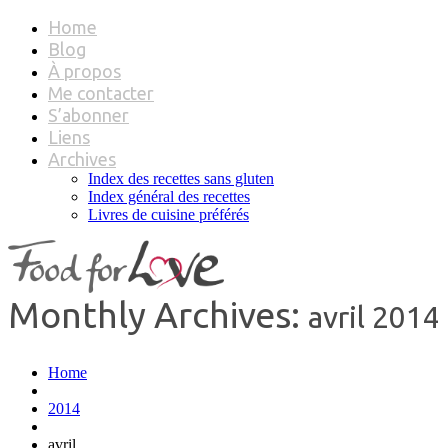
Home
Blog
À propos
Me contacter
S’abonner
Liens
Archives
Index des recettes sans gluten
Index général des recettes
Livres de cuisine préférés
Monthly Archives:
avril 2014
Home
2014
avril