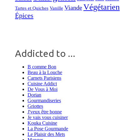
Végétarien
Viande
Tartes et Quiches
Vanille
Épices
Addicted to ...
B comme Bon
Beau à la Louche
Carnets Parisiens
Cuisine Addict
De Vous à Moi
Dorian
Gourmandiseries
Griottes
J'veux être bonne
Je vais vous cuisiner
Kouka Cuisine
La Pose Gourmande
Le Plaisir des Mets
Manger