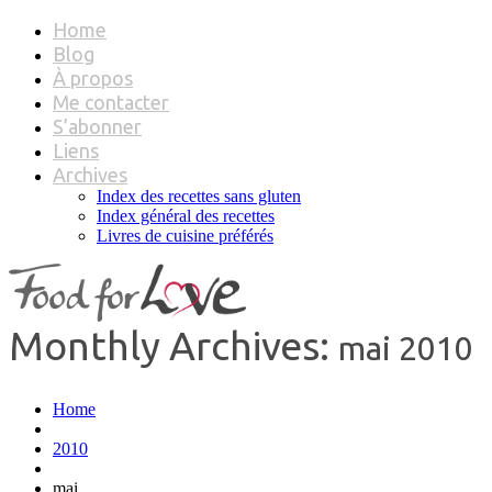
Home
Blog
À propos
Me contacter
S’abonner
Liens
Archives
Index des recettes sans gluten
Index général des recettes
Livres de cuisine préférés
Monthly Archives:
mai 2010
Home
2010
mai