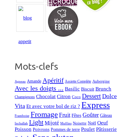
Mots-clefs
Apéritif
Amande
Aubergine
Assiette Complète
Agneau
Avec les doigts ...
Basilic
Brunch
Biscuit
Dessert
Dolce
Chocolat
Citron
Coco
Champignons
Express
Vita
Et avec votre bol de riz ?
Fromage
Fruit
Goûter
Fêtes
Gâteau
Framboise
Light
Mijoté
Oeuf
Noël
Noisette
Inchallah
Muffins
Poisson
Poulet
Pâtisserie
Poivrons
Pommes de terre