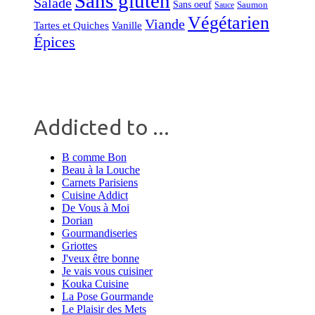
Sans gluten
Salade
Sans oeuf
Saumon
Sauce
Végétarien
Viande
Tartes et Quiches
Vanille
Épices
Addicted to ...
B comme Bon
Beau à la Louche
Carnets Parisiens
Cuisine Addict
De Vous à Moi
Dorian
Gourmandiseries
Griottes
J'veux être bonne
Je vais vous cuisiner
Kouka Cuisine
La Pose Gourmande
Le Plaisir des Mets