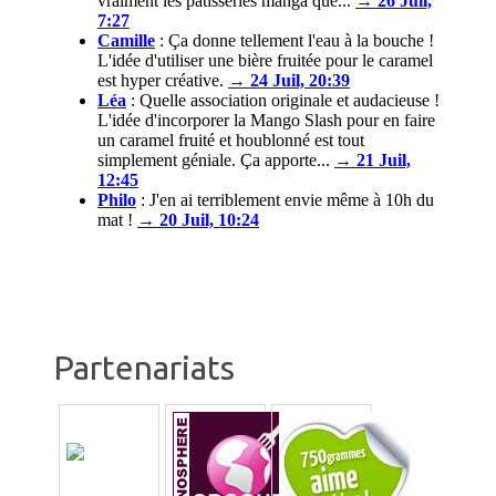
vraiment les pâtisseries manga que...
→ 26 Juil,
7:27
Camille
:
Ça donne tellement l'eau à la bouche !
L'idée d'utiliser une bière fruitée pour le caramel
est hyper créative.
→ 24 Juil, 20:39
Léa
:
Quelle association originale et audacieuse !
L'idée d'incorporer la Mango Slash pour en faire
un caramel fruité et houblonné est tout
simplement géniale. Ça apporte...
→ 21 Juil,
12:45
Philo
:
J'en ai terriblement envie même à 10h du
mat !
→ 20 Juil, 10:24
Partenariats